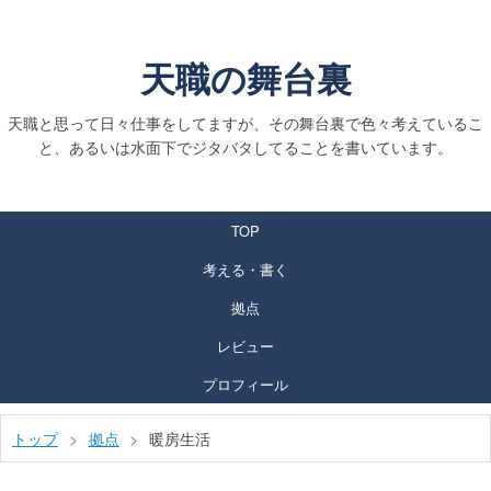
天職の舞台裏
天職と思って日々仕事をしてますが、その舞台裏で色々考えているこ
と、あるいは水面下でジタバタしてることを書いています。
TOP
考える・書く
拠点
レビュー
プロフィール
トップ
>
拠点
>
暖房生活