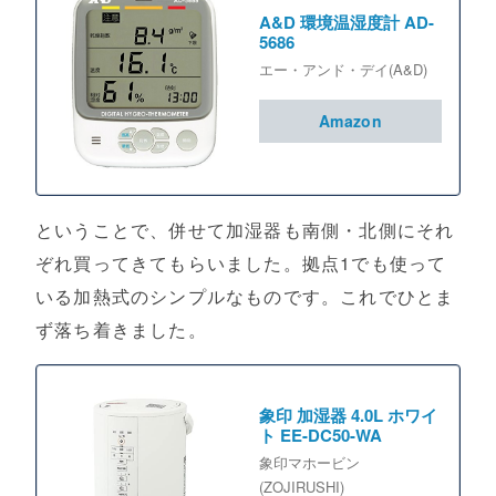
A&D 環境温湿度計 AD-
5686
エー・アンド・デイ(A&D)
Amazon
ということで、併せて加湿器も南側・北側にそれ
ぞれ買ってきてもらいました。拠点1でも使って
いる加熱式のシンプルなものです。これでひとま
ず落ち着きました。
象印 加湿器 4.0L ホワイ
ト EE-DC50-WA
象印マホービン
(ZOJIRUSHI)